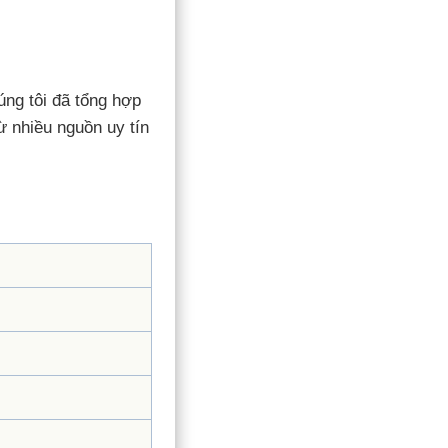
úng tôi đã tổng hợp
từ nhiều nguồn uy tín