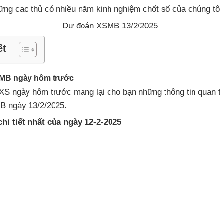
hững cao thủ có nhiều năm kinh nghiệm chốt số của chúng tô
Dự đoán XSMB 13/2/2025
ết
SMB ngày hôm trước
S ngày hôm trước mang lại cho bạn những thông tin quan tr
B ngày 13/2/2025.
i tiết nhất của ngày 12-2-2025