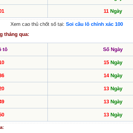
01
11
Ngày
Xem cao thủ chốt số tại:
Soi cầu lô chính xác 100
g tháng qua:
ô tô
Số Ngày
10
15
Ngày
36
14
Ngày
20
13
Ngày
49
13
Ngày
50
13
Ngày
a: