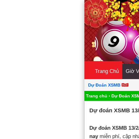
Trang Chủ
Giờ V
Dự Đoán XSMB
Trang chủ
›
Dự Đoán XS
Dự đoán XSMB 13/2
Dự đoán XSMB 13
/2
nay
miễn phí, cập nh