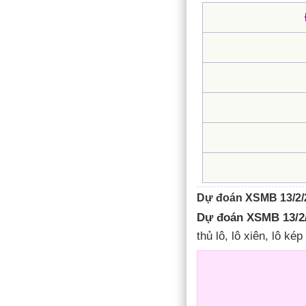
Dự đoán XSMB 13/2/
Dự đoán XSMB 13/2
thủ lô, lô xiên, lô k