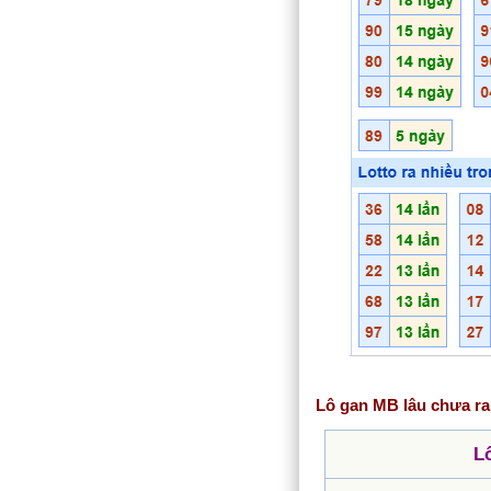
Lô gan MB lâu chưa ra
L