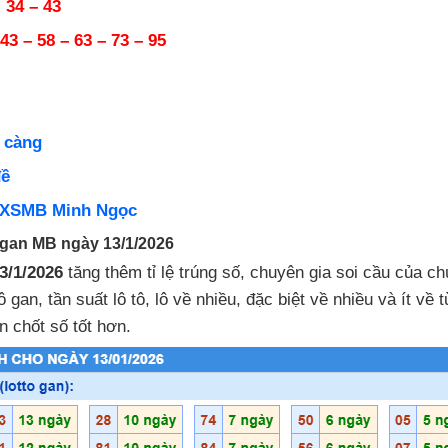
, 34 – 43
 43 – 58 – 63 – 73 – 95
3 càng
đề
 XSMB Minh Ngọc
 gan MB ngày 13/1/2026
3/1/2026
tăng thêm tỉ lệ trúng số, chuyên gia soi cầu của ch
ô gan, tần suất lô tô, lô về nhiều, đặc biệt về nhiều và ít về 
n chốt số tốt hơn.