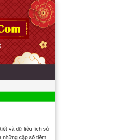
iết và dữ liệu lịch sử
a những cặp số tiềm