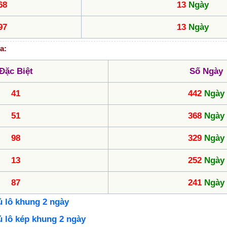
68
13
Ngày
97
13
Ngày
a:
Đặc Biệt
Số Ngày
41
442
Ngày
51
368
Ngày
98
329
Ngày
13
252
Ngày
87
241
Ngày
ủ lô khung 2 ngày
ủ lô kép khung 2 ngày