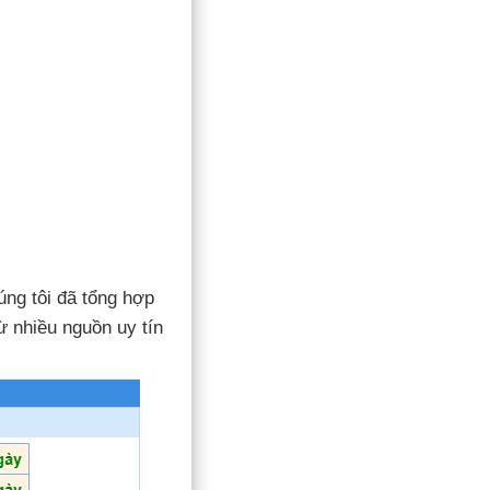
úng tôi đã tổng hợp
từ nhiều nguồn uy tín