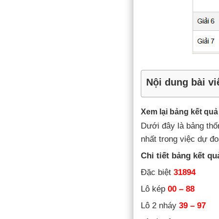
Nội dung bài vi
Xem lại bảng kết qu
Dưới đây là bảng th
nhất trong việc dự đ
Chi tiết bảng kết q
Đặc biệt
31894
Lô kép
00 – 88
Lô 2 nháy
39 – 97