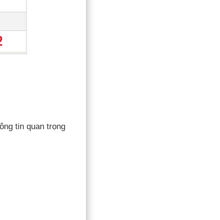
ng tin quan trọng