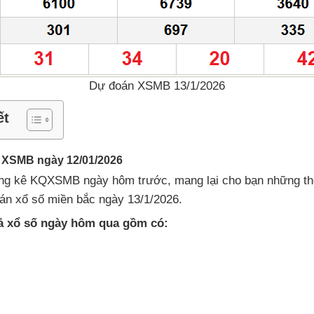
Dự đoán XSMB 13/1/2026
ết
ả XSMB ngày 12/01/2026
ống kê KQXSMB ngày hôm trước, mang lại cho bạn những thô
oán xổ số miền bắc ngày 13/1/2026.
uả xổ số ngày hôm qua gồm có: