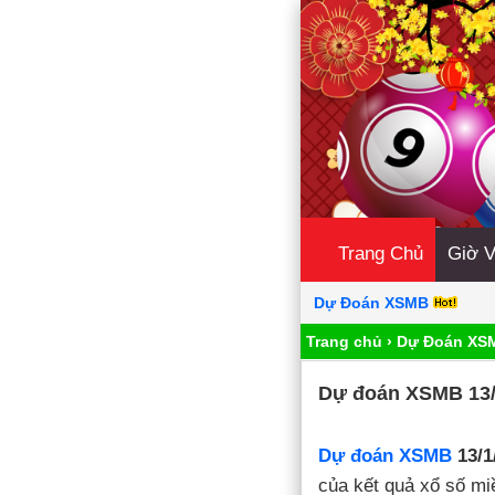
Trang Chủ
Giờ V
Dự Đoán XSMB
Trang chủ
›
Dự Đoán XS
Dự đoán XSMB 13/1
Dự đoán XSMB
13
/1
của kết quả xổ số m