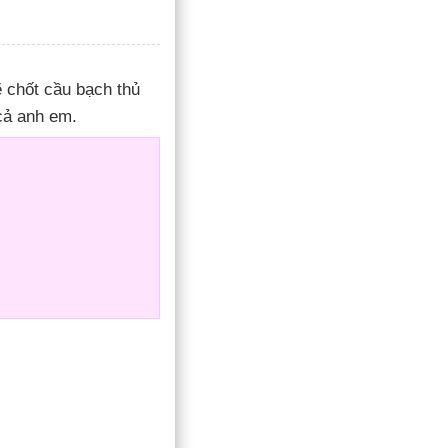
 chốt cầu bạch thủ
 cả anh em.