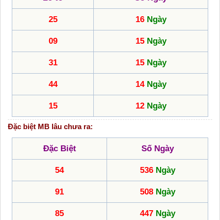
25
16
Ngày
09
15
Ngày
31
15
Ngày
44
14
Ngày
15
12
Ngày
Đặc biệt MB lâu chưa ra:
Đặc Biệt
Số Ngày
54
536
Ngày
91
508
Ngày
85
447
Ngày