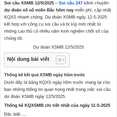
Soi cầu XSMB 12
/5/2025
–
Soi cầu 247
kênh chuyên
dự đoán xổ số miền Bắc hôm nay
miễn phí, cập nhật
KQXS nhanh chóng. Dự đoán XSMB ngày 12-5-2025
kết hợp với công cụ soi cầu và bí kíp mới nhất từ
những cao thủ có nhiều năm kinh nghiệm chốt số của
chúng tôi.
Dự đoán XSMB 12/5/2025
Nội dung bài viết
Thống kê kết quả XSMB ngày hôm trước
Dưới đây là bảng KQXS ngày hôm trước mang lại cho
bạn những thông tin quan trọng nhất trong việc soi cầu
dự đoán XSMB ngày 12/5/2025.
Thống kê KQXSMB chi tiết nhất của ngày 11-5-2025
Đặc biệt
…