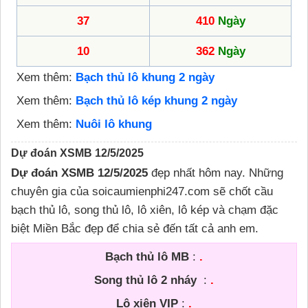
37
410
Ngày
10
362
Ngày
Xem thêm:
Bạch thủ lô khung 2 ngày
Xem thêm:
Bạch thủ lô kép khung 2 ngày
Xem thêm:
Nuôi lô khung
Dự đoán XSMB 12/5/2025
Dự đoán XSMB 12/5/2025
đẹp nhất hôm nay. Những
chuyên gia của soicaumienphi247.com sẽ chốt cầu
bạch thủ lô, song thủ lô, lô xiên, lô kép và chạm đặc
biệt Miền Bắc đẹp để chia sẻ đến tất cả anh em.
Bạch thủ lô MB
:
.
Song thủ lô 2 nháy
:
.
Lô xiên VIP
:
.