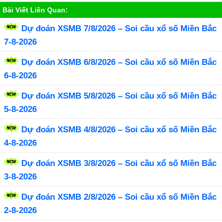
Bài Viết Liên Quan:
Dự đoán XSMB 7/8/2026 – Soi cầu xổ số Miền Bắc
7-8-2026
Dự đoán XSMB 6/8/2026 – Soi cầu xổ số Miền Bắc
6-8-2026
Dự đoán XSMB 5/8/2026 – Soi cầu xổ số Miền Bắc
5-8-2026
Dự đoán XSMB 4/8/2026 – Soi cầu xổ số Miền Bắc
4-8-2026
Dự đoán XSMB 3/8/2026 – Soi cầu xổ số Miền Bắc
3-8-2026
Dự đoán XSMB 2/8/2026 – Soi cầu xổ số Miền Bắc
2-8-2026