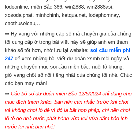
lodeonline, miền Bắc 366, win2888, win2888asi,
xosodaiphat, minhchinh, ketqua.net, lodephomnay,
caothusoicau,…
⇒ Hy vọng với những cặp số mà chuyên gia của chúng
tôi cung cấp ở trong bài viết này sẽ giúp anh em tham
khảo số tốt hơn, nhớ lưu lại website:
soi cầu miễn phí
247
để xem những bài viết dự đoán xsmb mỗi ngày và
những chuyên mục soi cầu miền bắc, nuôi lô khung,
giờ vàng chốt số nổi tiếng nhất của chúng tôi nhé. Chúc
các bạn may mắn!
⇒
Các bộ số dự đoán miền Bắc 12/5/2024 chỉ dùng cho
mục đích tham khảo, bạn nên cân nhắc trước khi chơi
và không chơi lô đề vì đó là bất hợp pháp, chỉ nên chơi
lô tô do nhà nước phát hành vừa vui vừa đảm bảo ích
nước lợi nhà bạn nhé!