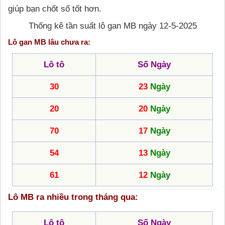
giúp bạn chốt số tốt hơn.
Thống kê tần suất lô gan MB ngày 12-5-2025
Lô gan MB lâu chưa ra:
Lô tô
Số Ngày
30
23
Ngày
20
20
Ngày
70
17
Ngày
54
13
Ngày
61
12
Ngày
Lô MB ra nhiều trong tháng qua:
Lô tô
Số Ngày