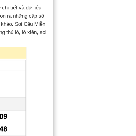
chi tiết và dữ liệu
họn ra những cặp số
m khảo. Soi Cầu Miễn
thủ lô, lô xiên, soi