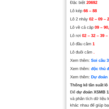
Đặc biệt
20692
Lô kép
66 – 88
Lô 2 nháy
02 – 09 – 
Lô về cả cặp
09 – 90,
Lô rơi
02 – 32 – 39 –
Lô đầu
câm
1
Lô đuôi
câm
.
Xem thêm:
Soi cầu 
Xem thêm:
độc thủ 
Xem thêm:
Dự đoán
Thống kê tần suất lô
Để
dự đoán XSMB 1
và phân tích dữ liệu l
khác nhau để giúp bạ