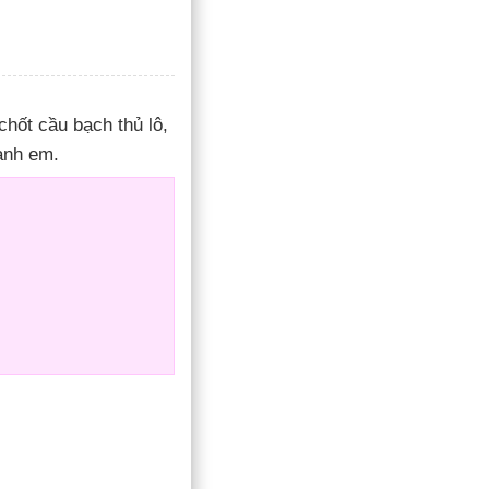
hốt cầu bạch thủ lô,
 anh em.