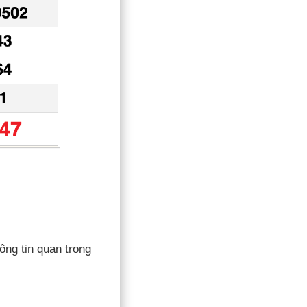
ng tin quan trọng