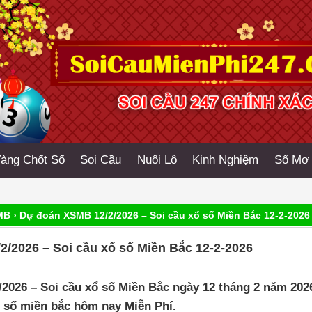
àng Chốt Số
Soi Cầu
Nuôi Lô
Kinh Nghiệm
Sổ Mơ
MB
›
Dự đoán XSMB 12/2/2026 – Soi cầu xổ số Miền Bắc 12-2-2026
/2026 – Soi cầu xổ số Miền Bắc 12-2-2026
/2026 – Soi cầu xổ số Miền Bắc ngày 12 tháng 2 năm 202
t số miền bắc hôm nay Miễn Phí.