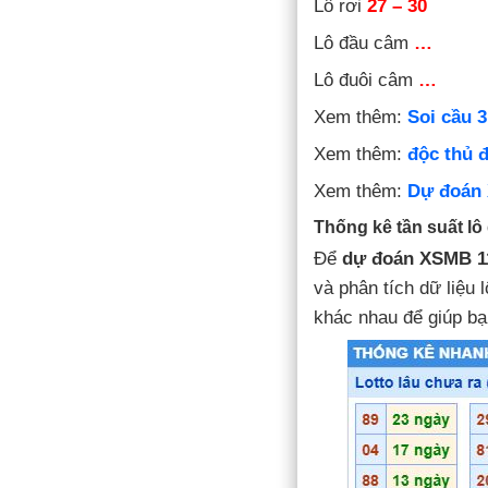
Lô rơi
27 – 30
Lô đầu
câm
…
Lô đuôi
câm
…
Xem thêm:
Soi cầu 
Xem thêm:
độc thủ 
Xem thêm:
Dự đoán
Thống kê tần suất lô
Để
dự đoán XSMB 1
và phân tích dữ liệu l
khác nhau để giúp bạ