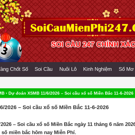
àng Chốt Số
Soi Cầu
Nuôi Lô
Kinh Nghiệm
Sổ Mơ
MB
›
Dự đoán XSMB 11/6/2026 – Soi cầu xổ số Miền Bắc 11-6-2026
/2026 – Soi cầu xổ số Miền Bắc 11-6-2026
/2026 – Soi cầu xổ số Miền Bắc ngày 11 tháng 6 năm 2026
t số miền bắc hôm nay Miễn Phí.