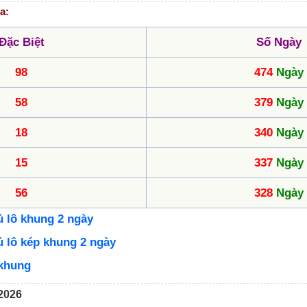
a:
Đặc Biệt
Số Ngày
98
474
Ngày
58
379
Ngày
18
340
Ngày
15
337
Ngày
56
328
Ngày
ủ lô khung 2 ngày
ủ lô kép khung 2 ngày
 khung
2026