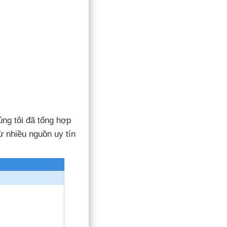
úng tôi đã tổng hợp
từ nhiều nguồn uy tín