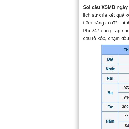
Soi cầu XSMB ngày 
lịch sử của kết quả 
tiềm năng có độ chín
Phí 247 cung cấp nhữ
cầu lô kép, chạm đầu