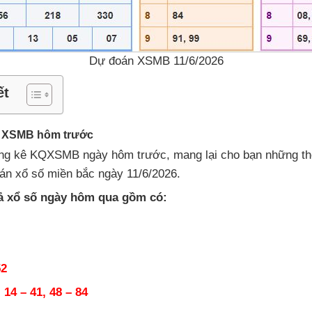
Dự đoán XSMB 11/6/2026
ết
ả XSMB hôm trước
ống kê KQXSMB ngày hôm trước, mang lại cho bạn những thô
oán xổ số miền bắc ngày 11/6/2026.
uả xổ số ngày hôm qua gồm có:
52
, 14 – 41, 48 – 84