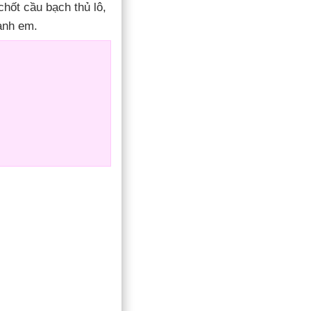
hốt cầu bạch thủ lô,
 anh em.