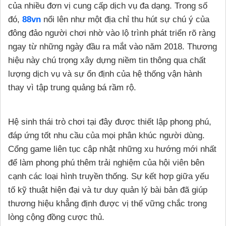
của nhiều đơn vị cung cấp dịch vụ đa dạng. Trong số
đó,
88vn
nổi lên như một địa chỉ thu hút sự chú ý của
đông đảo người chơi nhờ vào lộ trình phát triển rõ ràng
ngay từ những ngày đầu ra mắt vào năm 2018. Thương
hiệu này chú trọng xây dựng niềm tin thông qua chất
lượng dịch vụ và sự ổn định của hệ thống vận hành
thay vì tập trung quảng bá rầm rộ.
Hệ sinh thái trò chơi tại đây được thiết lập phong phú,
đáp ứng tốt nhu cầu của mọi phân khúc người dùng.
Cổng game liên tục cập nhật những xu hướng mới nhất
để làm phong phú thêm trải nghiệm của hội viên bên
cạnh các loại hình truyền thống. Sự kết hợp giữa yếu
tố kỹ thuật hiện đại và tư duy quản lý bài bản đã giúp
thương hiệu khẳng định được vị thế vững chắc trong
lòng cộng đồng cược thủ.