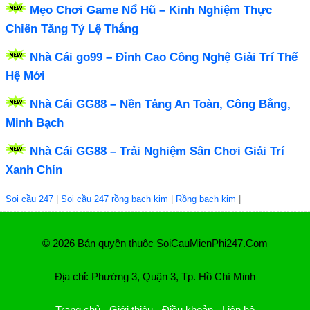
Mẹo Chơi Game Nổ Hũ – Kinh Nghiệm Thực
Chiến Tăng Tỷ Lệ Thắng
Nhà Cái go99 – Đỉnh Cao Công Nghệ Giải Trí Thế
Hệ Mới
Nhà Cái GG88 – Nền Tảng An Toàn, Công Bằng,
Minh Bạch
Nhà Cái GG88 – Trải Nghiệm Sân Chơi Giải Trí
Xanh Chín
Soi cầu 247
|
Soi cầu 247 rồng bạch kim
|
Rồng bạch kim
|
© 2026 Bản quyền thuộc SoiCauMienPhi247.Com
Địa chỉ: Phường 3, Quận 3, Tp. Hồ Chí Minh
Trang chủ
-
Giới thiệu
-
Điều khoản
-
Liên hệ