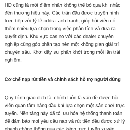
HD cũng là một điểm nhấn không thể bỏ qua khi nhắc
đến thương hiệu này. Các trận đấu được truyền hình
trực tiếp với tỷ lệ odds cạnh tranh, giúp hội viên có
thêm nhiều lựa chọn trong việc phân tích và đưa ra
quyết định. Khu vực casino với các dealer chuyên
nghiệp cũng góp phần tạo nên một không gian giải trí
chuyên sâu, Khơi dậy sự phấn khởi trong mỗi lần trải
nghiệm.
Cơ chế nạp rút tiền và chính sách hỗ trợ người dùng
Quy trình giao dịch tài chính luôn là vấn đề được hội
viên quan tâm hàng đầu khi lựa chọn một sân chơi trực
tuyến. Nền tảng này đã tối ưu hóa hệ thống thanh toán
để đảm bảo mọi yêu cầu nạp và rút tiền đều được xử lý
nhanh chóng thông qua các kênh trực tuyến xuyên