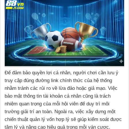
Để đảm bảo quyền lợi cá nhân, người chơi cần lưu ý
truy cập đúng đường link chính thức của hệ thống
nhằm tránh các rủi ro về lừa đảo hoặc giả mạo. Việc
bảo mật thông tin tài khoản cá nhân cũng là trách
nhiệm quan trọng của mỗi hội viên để duy trì môi
trường giải trí an toàn. Ngoài ra, việc xây dựng một
chiến thuật quản lý vốn hợp lý sẽ giúp kiểm soát được
tâm lý và nâng cao hiệu quả trong mỗi ván cược.