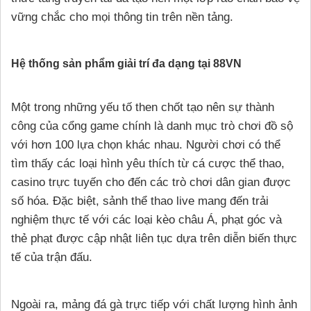
vững chắc cho mọi thông tin trên nền tảng.
Hệ thống sản phẩm giải trí đa dạng tại 88VN
Một trong những yếu tố then chốt tạo nên sự thành
công của cổng game chính là danh mục trò chơi đồ sộ
với hơn 100 lựa chọn khác nhau. Người chơi có thể
tìm thấy các loại hình yêu thích từ cá cược thể thao,
casino trực tuyến cho đến các trò chơi dân gian được
số hóa. Đặc biệt, sảnh thể thao live mang đến trải
nghiệm thực tế với các loại kèo châu Á, phạt góc và
thẻ phạt được cập nhật liên tục dựa trên diễn biến thực
tế của trận đấu.
Ngoài ra, mảng đá gà trực tiếp với chất lượng hình ảnh