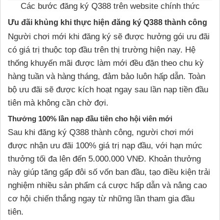
Các bước đăng ký Q388 trên website chính thức
Ưu đãi khủng khi thực hiện đăng ký Q388 thành công
Người chơi mới khi đăng ký sẽ được hưởng gói ưu đãi
có giá trị thuộc top đầu trên thị trường hiện nay. Hệ
thống khuyến mãi được làm mới đều đặn theo chu kỳ
hàng tuần và hàng tháng, đảm bảo luôn hấp dẫn. Toàn
bộ ưu đãi sẽ được kích hoạt ngay sau lần nạp tiền đầu
tiên mà không cần chờ đợi.
Thưởng 100% lần nạp đầu tiên cho hội viên mới
Sau khi đăng ký Q388 thành công, người chơi mới
được nhận ưu đãi 100% giá trị nạp đầu, với hạn mức
thưởng tối đa lên đến 5.000.000 VNĐ. Khoản thưởng
này giúp tăng gấp đôi số vốn ban đầu, tạo điều kiện trải
nghiệm nhiều sản phẩm cá cược hấp dẫn và nâng cao
cơ hội chiến thắng ngay từ những lần tham gia đầu
tiên.