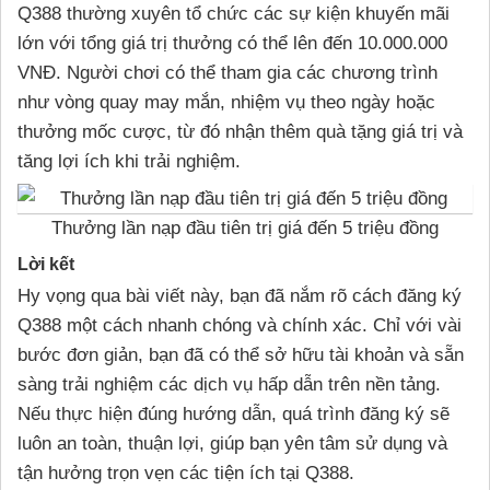
Q388 thường xuyên tổ chức các sự kiện khuyến mãi
lớn với tổng giá trị thưởng có thể lên đến 10.000.000
VNĐ. Người chơi có thể tham gia các chương trình
như vòng quay may mắn, nhiệm vụ theo ngày hoặc
thưởng mốc cược, từ đó nhận thêm quà tặng giá trị và
tăng lợi ích khi trải nghiệm.
Thưởng lần nạp đầu tiên trị giá đến 5 triệu đồng
Lời kết
Hy vọng qua bài viết này, bạn đã nắm rõ cách đăng ký
Q388 một cách nhanh chóng và chính xác. Chỉ với vài
bước đơn giản, bạn đã có thể sở hữu tài khoản và sẵn
sàng trải nghiệm các dịch vụ hấp dẫn trên nền tảng.
Nếu thực hiện đúng hướng dẫn, quá trình đăng ký sẽ
luôn an toàn, thuận lợi, giúp bạn yên tâm sử dụng và
tận hưởng trọn vẹn các tiện ích tại Q388.