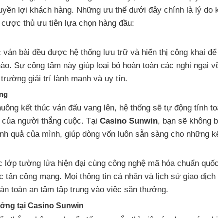
quyền lợi khách hàng. Những ưu thế dưới đây chính là lý do 
cược thủ ưu tiên lựa chọn hàng đầu:
 ván bài đều được hệ thống lưu trữ và hiển thị công khai để
nào. Sự công tâm này giúp loại bỏ hoàn toàn các nghi ngại về
trường giải trí lành mạnh và uy tín.
ng
uông kết thúc ván đấu vang lên, hệ thống sẽ tự động tính to
 của người thắng cuộc. Tại
Casino Sunwin
, bạn sẽ không b
nh quả của mình, giúp dòng vốn luôn sẵn sàng cho những kế
 lớp tường lửa hiện đại cùng công nghệ mã hóa chuẩn quốc 
c tấn công mạng. Mọi thông tin cá nhân và lịch sử giao dịch
oàn toàn an tâm tập trung vào việc săn thưởng.
ởng tại Casino Sunwin