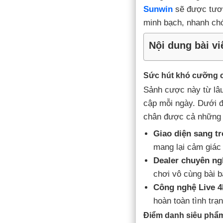
Sunwin
sẽ được tươn
minh bạch, nhanh chó
Nội dung bài vi
Sức hút khó cưỡng 
Sảnh cược này từ lâu 
cập mỗi ngày. Dưới đâ
chân được cả những 
Giao diện sang t
mang lại cảm giác 
Dealer chuyên ng
chơi vô cùng bài b
Công nghệ Live 4
hoàn toàn tình trạn
Điểm danh siêu phẩm