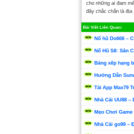
cho những ai đam mê 
đây chắc chắn là địa 
Bài Viết Liên Quan:
Nổ hũ Do666 – C
Nổ Hũ S8: Sân 
Bảng xếp hạng b
Hướng Dẫn Sunwi
Tải App Max79 T
Nhà Cái UU88 –
Mẹo Chơi Game 
Nhà Cái go99 – 