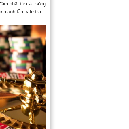
 đám nhất từ các sòng
nh ảnh lẫn tỷ lệ trả