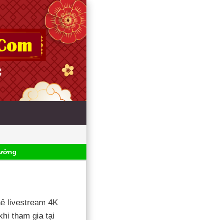
hưởng
hệ livestream 4K
hi tham gia tại