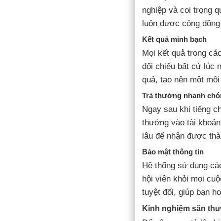
nghiệp và coi trọng 
luôn được cộng đồng 
Kết quả minh bạch
Mọi kết quả trong các
đối chiếu bất cứ lúc 
quả, tạo nên một môi 
Trả thưởng nhanh chó
Ngay sau khi tiếng ch
thưởng vào tài khoản
lâu để nhận được thà
Bảo mật thông tin
Hệ thống sử dụng các
hội viên khỏi mọi cuộ
tuyệt đối, giúp bạn h
Kinh nghiệm săn thư