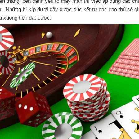
iến thắng, bên cạnh yếu tố may mắn thì việc áp dụng các ch
ếu. Những bí kíp dưới đây được đúc kết từ các cao thủ sẽ gi
a xuống tiền đặt cược: