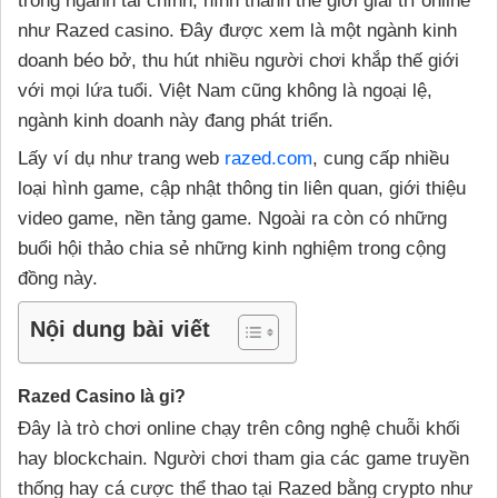
trong ngành tài chính, hình thành thế giới giải trí online
như Razed casino. Đây được xem là một ngành kinh
doanh béo bở, thu hút nhiều người chơi khắp thế giới
với mọi lứa tuổi. Việt Nam cũng không là ngoại lệ,
ngành kinh doanh này đang phát triển.
Lấy ví dụ như trang web
razed.com
, cung cấp nhiều
loại hình game, cập nhật thông tin liên quan, giới thiệu
video game, nền tảng game. Ngoài ra còn có những
buổi hội thảo chia sẻ những kinh nghiệm trong cộng
đồng này.
Nội dung bài viết
Razed Casino là gi?
Đây là trò chơi online chạy trên công nghệ chuỗi khối
hay blockchain. Người chơi tham gia các game truyền
thống hay cá cược thể thao tại Razed bằng crypto như