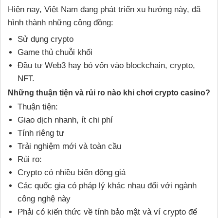
Hiện nay, Việt Nam đang phát triển xu hướng này, đã
hình thành những cộng đồng:
Sử dụng crypto
Game thủ chuỗi khối
Đầu tư Web3 hay bỏ vốn vào blockchain, crypto,
NFT.
Những thuận tiện và rủi ro nào khi chơi crypto casino?
Thuận tiện:
Giao dịch nhanh, ít chi phí
Tính riêng tư
Trải nghiệm mới và toàn cầu
Rủi ro:
Crypto có nhiều biến động giá
Các quốc gia có pháp lý khác nhau đối với ngành
công nghệ này
Phải có kiến thức về tính bảo mật và ví crypto để