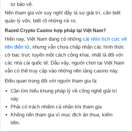
tự bảo vệ.
Nên tham gia với suy nghĩ đây là sự giải trí, cần biết
quản lý vốn, biết rõ những rủi ro.
Razed Crypto Casino hợp pháp tại Việt Nam?
Hiện nay, Việt Nam đang có những
cái nhìn tích cực về
tiền điện tử
, nhưng vẫn chưa chấp nhận các hình thức
cờ bạc trực tuyến một cách công khai, nhất là đối với
các nhà cái quốc tế. Dẫu vậy, người chơi tại Việt Nam
vẫn có thể truy cập vào những nền tảng casino này.
Điều quan trọng đối với người tham gia là:
Cần tìm hiểu khung pháp lý về công nghệ giải trí
này
Phải có trách nhiệm cá nhân khi tham gia
Không nên tham gia vì mục đich ăn thua, kiếm
tiền.