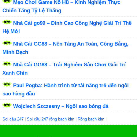
Mẹo Chơi Game Nổ Hũ – Kinh Nghiệm Thực
Chiến Tăng Tỷ Lệ Thắng
Nhà Cái go99 – Đỉnh Cao Công Nghệ Giải Trí Thế
Hệ Mới
Nhà Cái GG88 – Nền Tảng An Toàn, Công Bằng,
Minh Bạch
Nhà Cái GG88 – Trải Nghiệm Sân Chơi Giải Trí
Xanh Chín
Paul Pogba: Hành trình từ tài năng trẻ đến ngôi
sao hàng đầu
Wojciech Szczesny – Ngôi sao bóng đá
Soi cầu 247
|
Soi cầu 247 rồng bạch kim
|
Rồng bạch kim
|