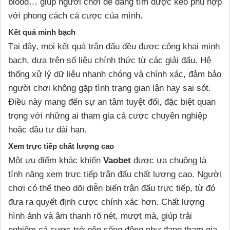
blood… giúp người chơi dễ dàng tìm được kèo phù hợp
với phong cách cá cược của mình.
Kết quả minh bạch
Tại đây, mọi kết quả trận đấu đều được công khai minh
bạch, dựa trên số liệu chính thức từ các giải đấu. Hệ
thống xử lý dữ liệu nhanh chóng và chính xác, đảm bảo
người chơi không gặp tình trạng gian lận hay sai sót.
Điều này mang đến sự an tâm tuyệt đối, đặc biệt quan
trọng với những ai tham gia cá cược chuyên nghiệp
hoặc đầu tư dài hạn.
Xem trực tiếp chất lượng cao
Một ưu điểm khác khiến
Vaobet
được ưa chuộng là
tính năng xem trực tiếp trận đấu chất lượng cao. Người
chơi có thể theo dõi diễn biến trận đấu trực tiếp, từ đó
đưa ra quyết định cược chính xác hơn. Chất lượng
hình ảnh và âm thanh rõ nét, mượt mà, giúp trải
nghiệm cá cược trở nên sống động như đang tham gia