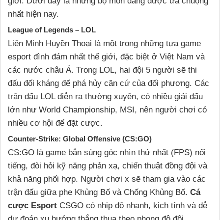
giới. Dưới đây là những bộ môn đang được ưa chuộng
nhất hiện nay.
League of Legends – LOL
Liên Minh Huyền Thoại là một trong những tựa game
esport đình đám nhất thế giới, đặc biệt ở Việt Nam và
các nước châu Á. Trong LOL, hai đội 5 người sẽ thi
đấu đối kháng để phá hủy căn cứ của đối phương. Các
trận đấu LOL diễn ra thường xuyên, có nhiều giải đấu
lớn như World Championship, MSI, nên người chơi có
nhiều cơ hội để đặt cược.
Counter-Strike: Global Offensive (CS:GO)
CS:GO là game bắn súng góc nhìn thứ nhất (FPS) nổi
tiếng, đòi hỏi kỹ năng phản xạ, chiến thuật đồng đội và
khả năng phối hợp. Người chơi x sẽ tham gia vào các
trận đấu giữa phe Khủng Bố và Chống Khủng Bố.
Cá
cược Esport
CSGO có nhịp độ nhanh, kịch tính và dễ
dự đoán xu hướng thắng thua theo phong độ đội.