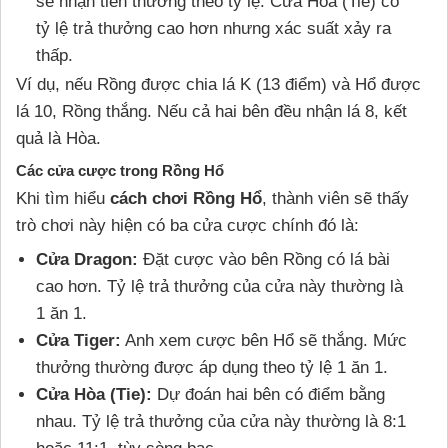
sẽ nhận tiền thưởng theo tỷ lệ. Cửa Hòa (Tie) có
tỷ lệ trả thưởng cao hơn nhưng xác suất xảy ra
thấp.
Ví dụ, nếu Rồng được chia lá K (13 điểm) và Hổ được
lá 10, Rồng thắng. Nếu cả hai bên đều nhận lá 8, kết
quả là Hòa.
Các cửa cược trong Rồng Hổ
Khi tìm hiểu
cách chơi Rồng Hổ
, thành viên sẽ thấy
trò chơi này hiện có ba cửa cược chính đó là:
Cửa Dragon:
Đặt cược vào bên Rồng có lá bài
cao hơn. Tỷ lệ trả thưởng của cửa này thường là
1 ăn 1.
Cửa Tiger:
Anh xem cược bên Hổ sẽ thắng. Mức
thưởng thường được áp dụng theo tỷ lệ 1 ăn 1.
Cửa Hòa (Tie):
Dự đoán hai bên có điểm bằng
nhau. Tỷ lệ trả thưởng của cửa này thường là 8:1