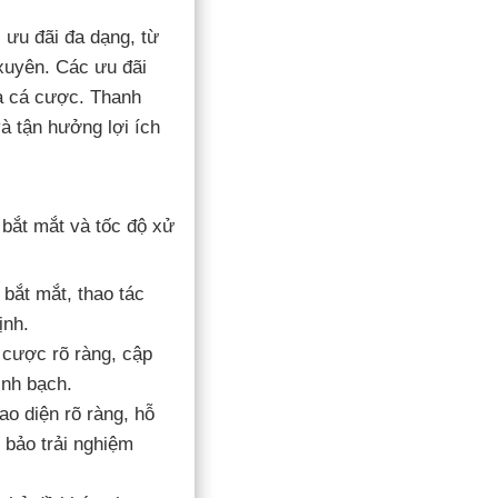
ưu đãi đa dạng, từ
xuyên. Các ưu đãi
gia cá cược. Thanh
à tận hưởng lợi ích
 bắt mắt và tốc độ xử
 bắt mắt, thao tác
ịnh.
 cược rõ ràng, cập
inh bạch.
ao diện rõ ràng, hỗ
 bảo trải nghiệm