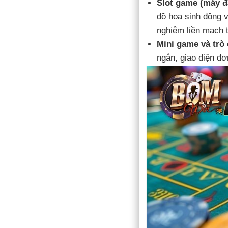
Slot game (máy đ
đồ họa sinh động v
nghiệm liền mạch tr
Mini game và trò 
ngắn, giao diện đơn