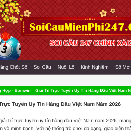
àng Chốt Số
Soi Cầu
Nuôi Lô
Kinh Nghiệm
Sổ Mơ
g Hợp
›
Bomwin – Giải Trí Trực Tuyến Uy Tín Hàng Đầu Việt Nam 
 Trực Tuyến Uy Tín Hàng Đầu Việt Nam Năm 2026
giải trí trực tuyến uy tín hàng đầu Việt Nam năm 2026, man
n và minh bạch. Với hệ thống trò chơi đa dạng, giao diện thâ