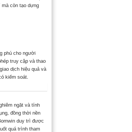
rí mà còn tạo dựng
ng phú cho người
phép truy cập và thao
 giao dịch hiệu quả và
có kiểm soát.
hiêm ngặt và tính
ụng, đồng thời nền
 Bomwin duy trì được
uốt quá trình tham