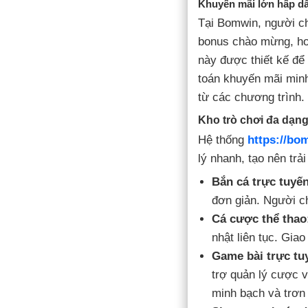
Khuyến mãi lớn hấp d
Tại Bomwin, người ch
bonus chào mừng, hoa
này được thiết kế để 
toán khuyến mãi minh
từ các chương trình.
Kho trò chơi đa dạn
Hệ thống
https://bo
lý nhanh, tạo nên trả
Bắn cá trực tuyế
đơn giản. Người ch
Cá cược thể tha
nhật liên tục. Giao
Game bài trực tu
trợ quản lý cược v
minh bạch và trơn 