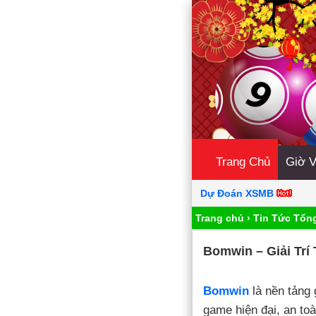
Trang Chủ
Giờ V
Dự Đoán XSMB
Trang chủ
›
Tin Tức Tổn
Bomwin – Giải Trí
Bomwin
là nền tảng 
game hiện đại, an toà