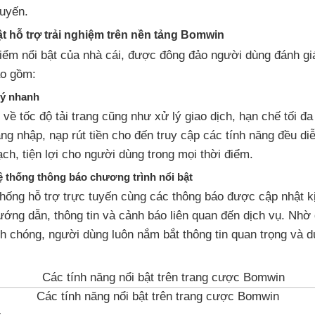
tuyến.
ật hỗ trợ trải nghiệm trên nền tảng Bomwin
iểm nổi bật của nhà cái, được đông đảo người dùng đánh giá
ao gồm:
lý nhanh
về tốc độ tải trang cũng như xử lý giao dịch, hạn chế tối đa
ng nhập, nạp rút tiền cho đến truy cập các tính năng đều d
mạch, tiện lợi cho người dùng trong mọi thời điểm.
ệ thống thông báo chương trình nổi bật
hống hỗ trợ trực tuyến cùng các thông báo được cập nhật kị
ớng dẫn, thông tin và cảnh báo liên quan đến dịch vụ. Nhờ 
h chóng, người dùng luôn nắm bắt thông tin quan trọng và du
Các tính năng nổi bật trên trang cược Bomwin