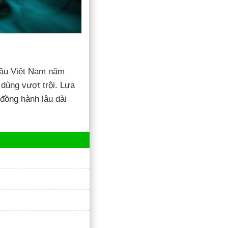
g đầu Việt Nam năm
 dùng vượt trội. Lựa
 đồng hành lâu dài