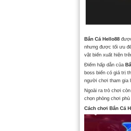
Bắn Cá Hello88
được 
nhưng được tối ưu để 
vật biển xuất hiện t
Điểm hấp dẫn của
Bắ
boss biển có giá trị
người chơi tham gia l
Ngoài ra trò chơi cò
chọn phòng chơi phù
Cách chơi Bắn Cá H