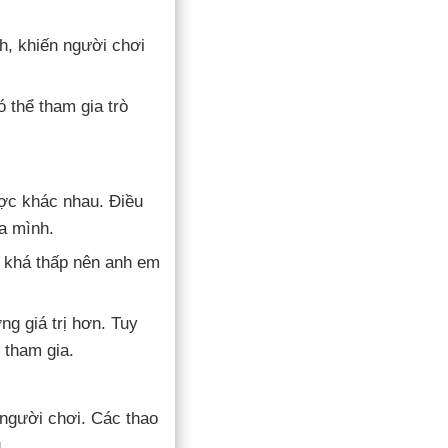
nh, khiến người chơi
ó thể tham gia trò
ợc khác nhau. Điều
a mình.
 khá thấp nên anh em
g giá trị hơn. Tuy
 tham gia.
người chơi. Các thao
.