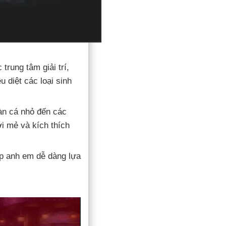
rung tâm giải trí,
 diệt các loại sinh
àn cá nhỏ đến các
i mẻ và kích thích
úp anh em dễ dàng lựa