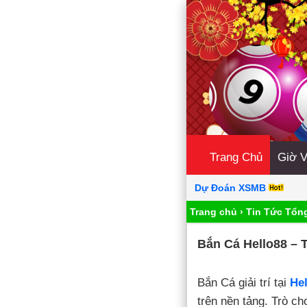
Trang Chủ
Giờ V
Dự Đoán XSMB
Trang chủ
›
Tin Tức Tổn
Bắn Cá Hello88 – 
Bắn Cá giải trí tại
He
trên nền tảng. Trò ch