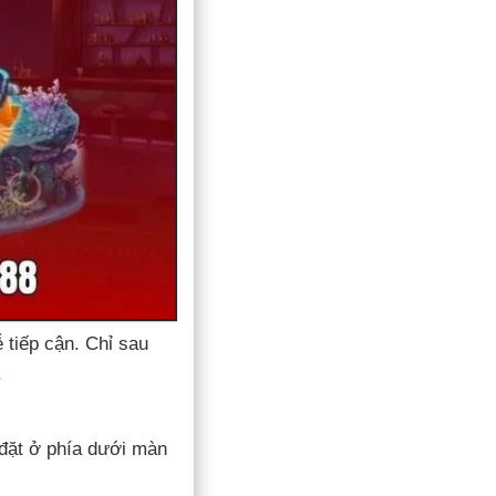
 tiếp cận. Chỉ sau
.
đặt ở phía dưới màn