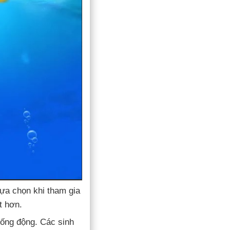
lựa chọn khi tham gia
t hơn.
sống động. Các sinh