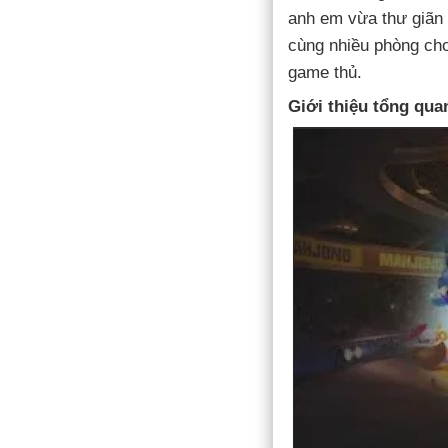
anh em vừa thư giãn 
cùng nhiều phòng ch
game thủ.
Giới thiệu tổng qua