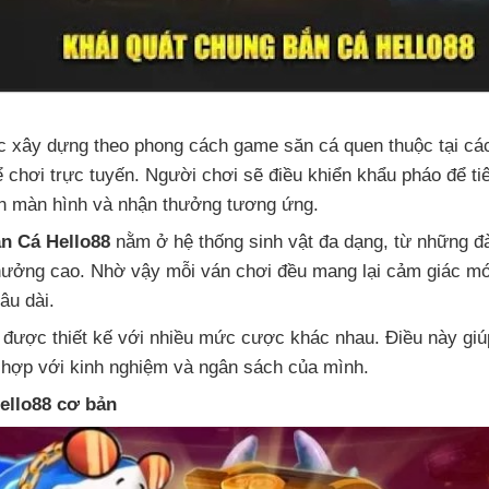
xây dựng theo phong cách game săn cá quen thuộc tại các t
chơi trực tuyến. Người chơi sẽ điều khiển khẩu pháo để tiêu
rên màn hình và nhận thưởng tương ứng.
n Cá Hello88
nằm ở hệ thống sinh vật đa dạng, từ những đ
 thưởng cao. Nhờ vậy mỗi ván chơi đều mang lại cảm giác mớ
âu dài.
n được thiết kế với nhiều mức cược khác nhau. Điều này gi
 hợp với kinh nghiệm và ngân sách của mình.
ello88 cơ bản