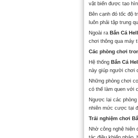
vật biển được tạo hì
Bên cạnh đó tốc độ tr
luôn phải tập trung q
Ngoài ra
Bắn Cá Hel
chơi thông qua máy t
Các phòng chơi tro
Hệ thống
Bắn Cá Hel
này giúp người chơi 
Những phòng chơi cơ
có thể làm quen với 
Ngược lại các phòng 
nhiên mức cược tại đ
Trải nghiệm chơi Bắ
Nhờ công nghệ hiện 
tác điều khiển pháo,