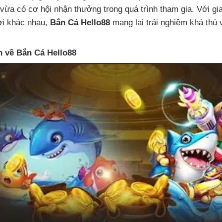
vừa có cơ hội nhận thưởng trong quá trình tham gia. Với gi
ơi khác nhau,
Bắn Cá Hello88
mang lại trải nghiệm khá thú 
n về Bắn Cá Hello88