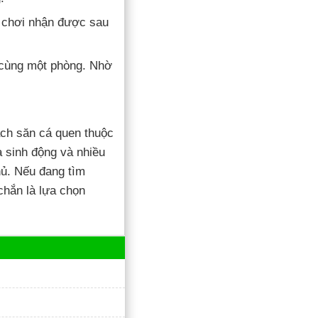
i chơi nhận được sau
g cùng một phòng. Nhờ
cách săn cá quen thuộc
a sinh động và nhiều
hủ. Nếu đang tìm
hắn là lựa chọn