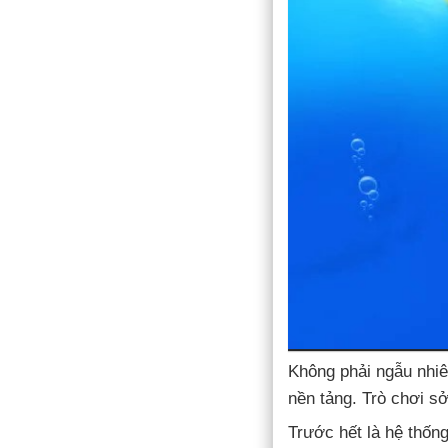
Không phải ngẫu nhi
nền tảng. Trò chơi sở
Trước hết là hệ thốn