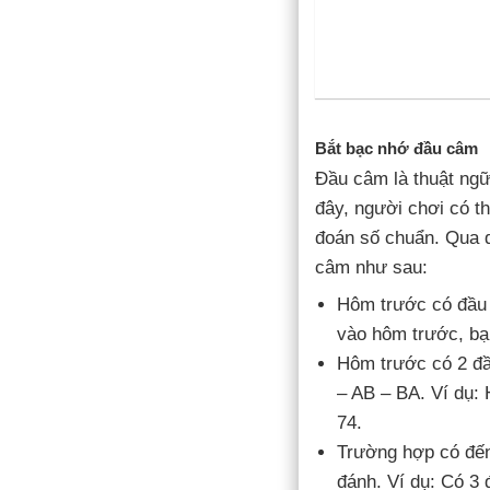
Bắt bạc nhớ đầu câm
Đầu câm là thuật ngữ
đây, người chơi có t
đoán số chuẩn. Qua q
câm như sau:
Hôm trước có đầu 
vào hôm trước, bạ
Hôm trước có 2 đầ
– AB – BA. Ví dụ: 
74.
Trường hợp có đến
đánh. Ví dụ: Có 3 