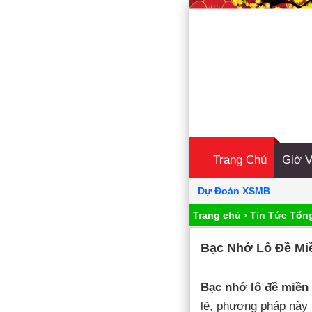
Trang Chủ
Giờ V
Dự Đoán XSMB
Trang chủ
›
Tin Tức Tổn
Bạc Nhớ Lô Đề Mi
Bạc nhớ lô đề miền
lẽ, phương pháp này 