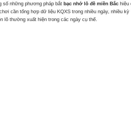
ng số những phương pháp bắt
bạc nhớ lô đề miền Bắc
hiệu 
chơi cần tổng hợp dữ liệu KQXS trong nhiều ngày, nhiều kỳ l
n lô thường xuất hiện trong các ngày cụ thể.