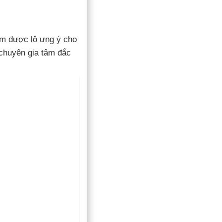
ìm được lô ưng ý cho
chuyên gia tâm đắc