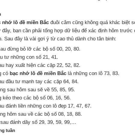
m
 nhớ lô đề miền Bắc
đuôi câm cũng không quá khác biệt 
 đây, bạn cần phải tổng hợp dữ liệu để xác định hôm trước
 Sau đây là vài gợi ý từ cao thủ dành cho tân binh:
au đừng bỏ lỡ các bộ số 00, 20, 80.
u tư những con số 21, 41.
u hay xuất hiện các cặp 22, 52, 82.
g có
bạc nhớ lô đề miền Bắc
là những con lô 73, 83.
u đầu tư mạnh tay các cặp 64, 84.
ng sau hôm sau sẽ về 55, 85, 95.
 kéo theo các bộ số 06, 16, 56.
u đánh liền những con lô đẹp 17, 47, 67.
ng hôm sau về các bộ số 08, 18, 88.
 sau đánh dãy số 29, 39, 59, 99,…
ng tuần