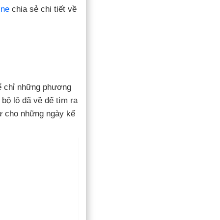
ine
chia sẻ chi tiết về
ể chỉ những phương
bộ lô đã về để tìm ra
tư cho những ngày kế