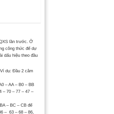
KQXS lần trước. Ở
ng công thức để dự
ài dấu hiệu theo đầu
 Ví dụ: Đầu 2 câm
A0 – AA – B0 – BB
 – 70 – 77 – 47 –
 BA – BC – CB để
36 – 63 – 68 – 86,