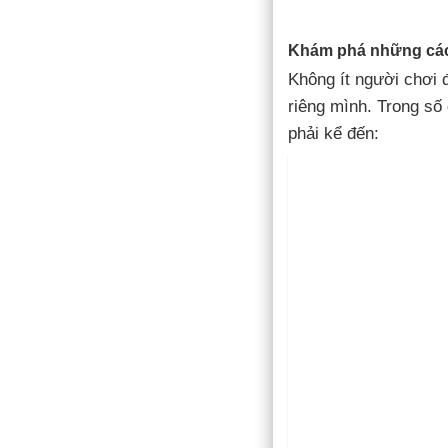
Khám phá những cách
Không ít người chơi 
riêng mình. Trong số
phải kể đến: