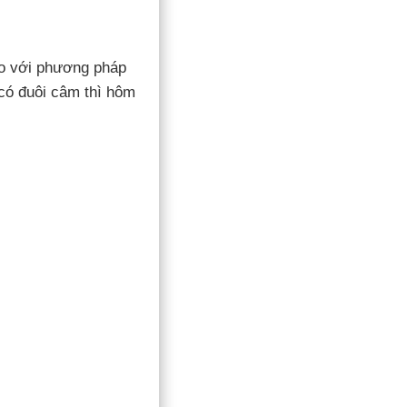
so với phương pháp
 có đuôi câm thì hôm