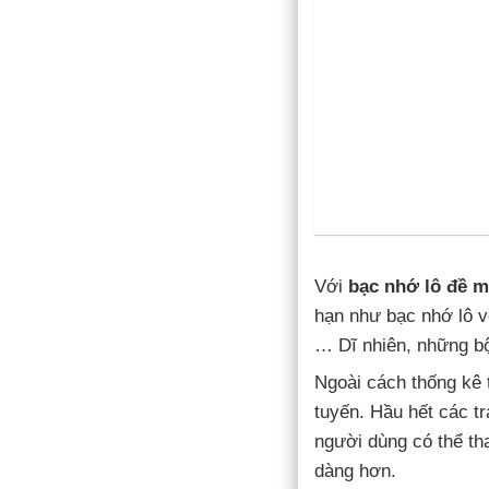
Với
bạc nhớ lô đề m
hạn như bạc nhớ lô về
… Dĩ nhiên, những bộ
Ngoài cách thống kê 
tuyến. Hầu hết các tr
người dùng có thể th
dàng hơn.