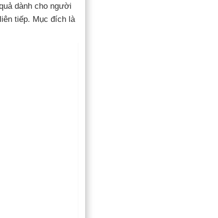
quả dành cho người
iên tiếp. Mục đích là