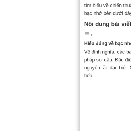
tìm hiểu về chiến thu
bạc nhớ bên dưới đâ
Nội dung bài viế
Hiểu đúng về bạc nhớ
Về định nghĩa, các b
pháp soi cầu. Đặc đi
nguyên tắc đặc biệt.
tiếp.